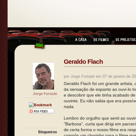
Geraldo Flach
por
Jorge Furtado
em 07 de janeiro de 2
Geraldo Flach foi um grande artista,
da sensação de espanto ao ouvi-lo t
Jorge Furtado
e descobrir que ele tinha acabado de 
ouvinte. Eu não sabia que era possív
nada.
Lembro do orgulho que senti ao ouvir
“Barbosa”, curta que dirigi em parce
de certa forma o nosso filme era res
Blogueiros
compôs um chorinho para o filme qu